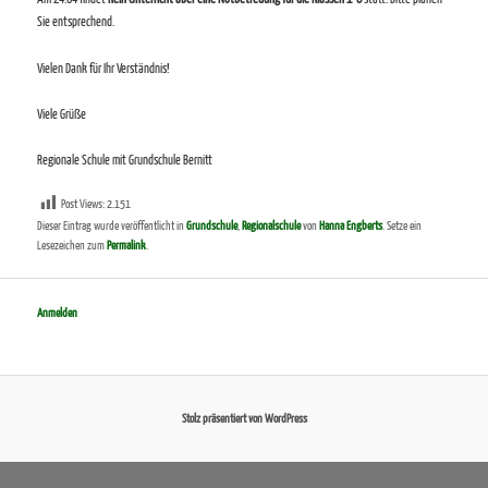
Sie entsprechend.
Vielen Dank für Ihr Verständnis!
Viele Grüße
Regionale Schule mit Grundschule Bernitt
Post Views:
2.151
Dieser Eintrag wurde veröffentlicht in
Grundschule
,
Regionalschule
von
Hanna Engberts
. Setze ein
Lesezeichen zum
Permalink
.
Anmelden
Stolz präsentiert von WordPress