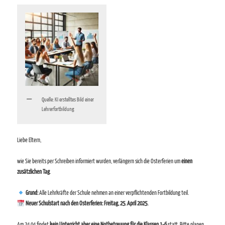
Quelle: KI erstelltes Bild einer
Lehrerfortbildung
Liebe Eltern,
wie Sie bereits per Schreiben informiert wurden, verlängern sich die Osterferien um
einen
zusätzlichen Tag
.
Grund:
Alle Lehrkräfte der Schule nehmen an einer verpflichtenden Fortbildung teil.
Neuer Schulstart nach den Osterferien:
Freitag, 25. April 2025.
Am 24.04 findet
kein Unterricht aber eine Notbetreuung für die Klassen 1-6
statt. Bitte planen