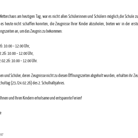
etterchaos am heutigen Tag, war es nicht allen Schülerinnen und Schülern möglich,die Schule z
ie es heute nicht schaffen konnten, die Zeugnisse Ihrer Kinder abzuholen, bieten wir in der ers
ungszeiten an, um das Zeugnis zu bekommen:
6: 10.00 – 12.00 Uhr,
2.26: 10.00 – 12.00 Uhr,
.02.26: 10.00 – 12.00 Uhr.
nen und Schüler, deren Zeugnisse nicht zu diesen Öffnungszeiten abgeholt wurden, erhalten ihr Ze
chultag (23./24.02.26) des 2. Schulhalbjahres.
hnen und Ihren Kindern erholsame und entspannte Ferien!
e
397