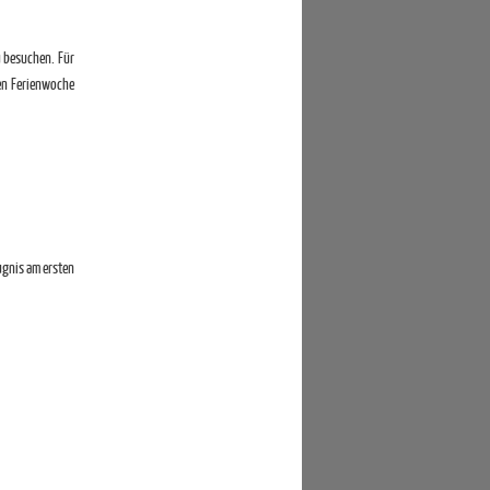
u besuchen. Für
ten Ferienwoche
ugnis am ersten