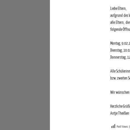
Liebe Eltern,
aufgrund des W
alle Eltern, d
folgende Öffn
Montag, 9.02.2
Dienstag, 10.0
Donnerstag, 12
Alle Schülerin
bzw. zweiten S
Wir wünschen I
Herzliche Grüß
Antje Theißen
Post Views: