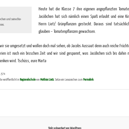
Heute hat die Klasse 7 ihre eigenen angepflanzten Tomat
Jacöbchen hat sich nämlich einen Spaß erlaubt und eine Ki
bchen und seine Bio-
Herrn Lietz‘ Grünpflanzen gesteckt. Daraus sind tatsächl
ies.
glauben – Tomatenpflanzen gewachsen.
ir sie umgesetzt und wollen doch mal sehen, ob Jacobs Aussaat denn auch reiche Frücht
erien ist noch ein bisschen Zeit und wir sind gespannt, was Jacöbchen sich bis dahin n
enken wird. Tschüss, eure Marta
1.574
de veröffentlicht in
Regionalschule
von
Mathias Lietz
. Setze ein Lesezeichen zum
Permalink
.
Stolz präsentiert von WordPress