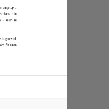
en umgetopft.
rschtomate in
ich – kaum zu
e tragen wird.
och für einen