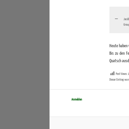
Jacö
Group
Heute haben w
Bis zu den F
Quatsch ausd
Post Views:
Dieser Eintrag wur
Anmelden