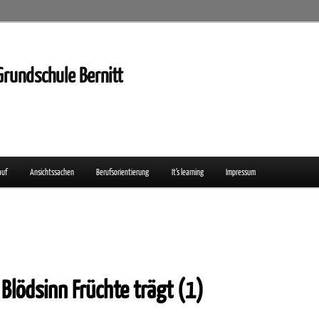
Grundschule Bernitt
auf
Ansichtssachen
Berufsorientierung
It’s learning
Impressum
Blödsinn Früchte trägt (1)