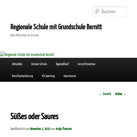
Zum
Inhalt
Suchen
wechseln
Regionale Schule mit Grundschule Bernitt
Dein Plätzchen im Grünen.
Hauptmenü
Aktuelles
Unsere Schule
Tagesablauf
Ansichtssachen
Berufsorientierung
It’s learning
Impressum
Beitrags-
←
Zurück
Weiter
→
Navigation
Süßes oder Saures
Veröffentlicht am
November 2, 2022
von
Antje Theissen