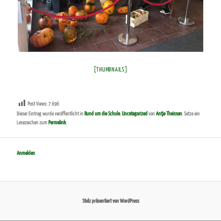
[THUMBNAILS]
Post Views:
7.696
Dieser Eintrag wurde veröffentlicht in
Rund um die Schule
,
Uncategorized
von
Antje Theissen
. Setze ein
Lesezeichen zum
Permalink
.
Anmelden
Stolz präsentiert von WordPress