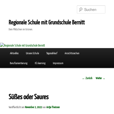
Zum
Inhalt
Suchen
wechseln
Regionale Schule mit Grundschule Bernitt
Dein Plätzchen im Grünen.
Hauptmenü
Aktuelles
Unsere Schule
Tagesablauf
Ansichtssachen
Berufsorientierung
It’s learning
Impressum
Beitrags-
←
Zurück
Weiter
→
Navigation
Süßes oder Saures
Veröffentlicht am
November 2, 2022
von
Antje Theissen