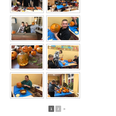
1
2
►