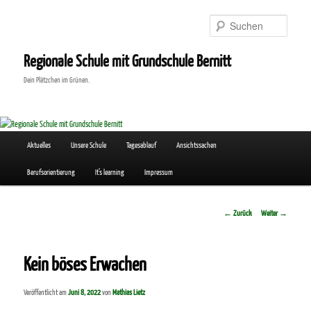
Zum
Inhalt
Suchen
wechseln
Regionale Schule mit Grundschule Bernitt
Dein Plätzchen im Grünen.
Hauptmenü
Aktuelles
Unsere Schule
Tagesablauf
Ansichtssachen
Berufsorientierung
It’s learning
Impressum
Beitrags-
←
Zurück
Weiter
→
Navigation
Kein böses Erwachen
Veröffentlicht am
Juni 8, 2022
von
Mathias Lietz