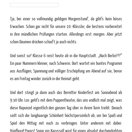
Tja, bei einer so vollmundig goldigen Morgenstund‘, da gibt’s kein böses
Erwachen. Schon gar nicht für unsere 10.-Klässler, die bestens vorbereitet
in ihre mündlichen Prüfungen starten. Allerdings erst morgen. Aber jetzt
schon Daumen drücken schad’t ja auch nichts.
Und sonst so? Klasse 6 reist heute ab in die Hauptstadt. „Nach Berlin???“
Ein paar Nummern kleiner, nach Schwerin. Dort wartet ein buntes Programm
aus Ausflügen, Spannung und völliger Erschöpfung am Abend auf sie, bevor
es am Freitag wieder zurück in die Heimat geht.
Und dort steigt ja dann auch das Bernitter Kinderfest am Sonnabend ab
9:30 Uhr. Los geht’s mit dem Puppentheater, das uns endlich mal zeigt, was
diese Rapunzel eigentlich den ganzen Tag über in ihrem Turm treibt. Danach
seilt sich die langhaarige Schönheit höchstpersönlich ab, um bei Spaß und
Spiel den Mittag mit euch zu verbringen. Unter anderem mit dabei:
Hüpfburg! Ponys! Sogar ein Karussell wird für einen absolut durchgedrehten