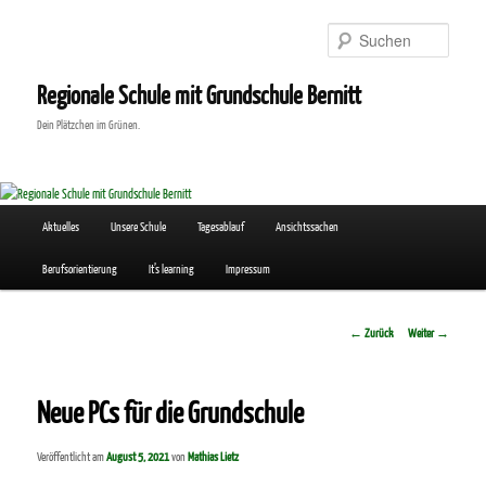
Zum
Inhalt
Suchen
wechseln
Regionale Schule mit Grundschule Bernitt
Dein Plätzchen im Grünen.
Hauptmenü
Aktuelles
Unsere Schule
Tagesablauf
Ansichtssachen
Berufsorientierung
It’s learning
Impressum
Beitrags-
←
Zurück
Weiter
→
Navigation
Neue PCs für die Grundschule
Veröffentlicht am
August 5, 2021
von
Mathias Lietz