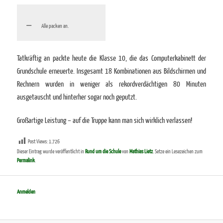
Alle packen an.
Tatkräftig an packte heute die Klasse 10, die das Computerkabinett der
Grundschule erneuerte. Insgesamt 18 Kombinationen aus Bildschirmen und
Rechnern wurden in weniger als rekordverdächtigen 80 Minuten
ausgetauscht und hinterher sogar noch geputzt.
Großartige Leistung – auf die Truppe kann man sich wirklich verlassen!
Post Views:
1.726
Dieser Eintrag wurde veröffentlicht in
Rund um die Schule
von
Mathias Lietz
. Setze ein Lesezeichen zum
Permalink
.
Anmelden