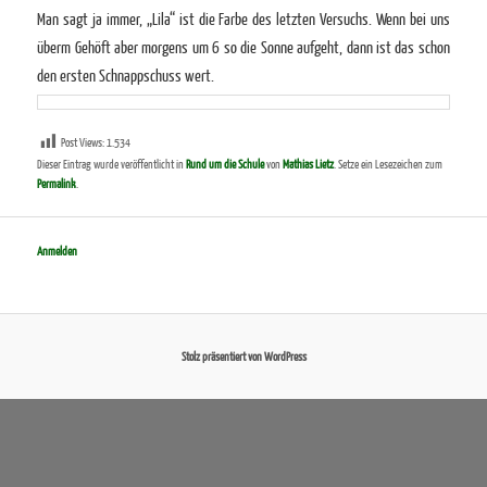
Man sagt ja immer, „Lila“ ist die Farbe des letzten Versuchs. Wenn bei uns
überm Gehöft aber morgens um 6 so die Sonne aufgeht, dann ist das schon
den ersten Schnappschuss wert.
Post Views:
1.534
Dieser Eintrag wurde veröffentlicht in
Rund um die Schule
von
Mathias Lietz
. Setze ein Lesezeichen zum
Permalink
.
Anmelden
Stolz präsentiert von WordPress