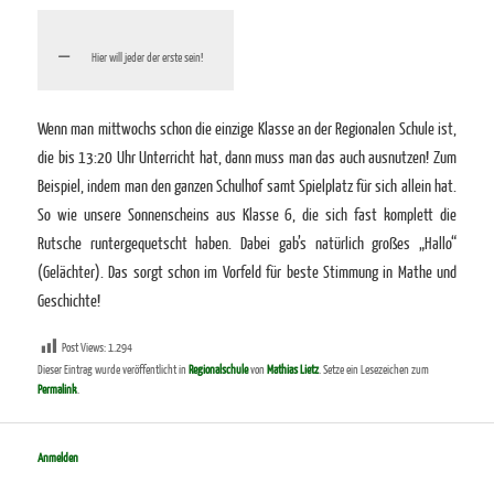
Hier will jeder der erste sein!
Wenn man mittwochs schon die einzige Klasse an der Regionalen Schule ist,
die bis 13:20 Uhr Unterricht hat, dann muss man das auch ausnutzen! Zum
Beispiel, indem man den ganzen Schulhof samt Spielplatz für sich allein hat.
So wie unsere Sonnenscheins aus Klasse 6, die sich fast komplett die
Rutsche runtergequetscht haben. Dabei gab’s natürlich großes „Hallo“
(Gelächter). Das sorgt schon im Vorfeld für beste Stimmung in Mathe und
Geschichte!
Post Views:
1.294
Dieser Eintrag wurde veröffentlicht in
Regionalschule
von
Mathias Lietz
. Setze ein Lesezeichen zum
Permalink
.
Anmelden