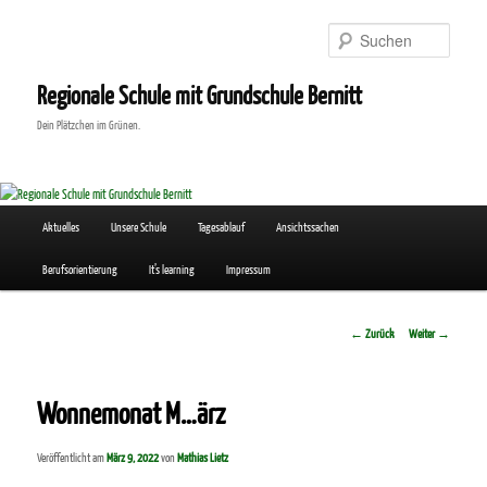
Zum
Inhalt
Suchen
wechseln
Regionale Schule mit Grundschule Bernitt
Dein Plätzchen im Grünen.
Hauptmenü
Aktuelles
Unsere Schule
Tagesablauf
Ansichtssachen
Berufsorientierung
It’s learning
Impressum
Beitrags-
←
Zurück
Weiter
→
Navigation
Wonnemonat M…ärz
Veröffentlicht am
März 9, 2022
von
Mathias Lietz